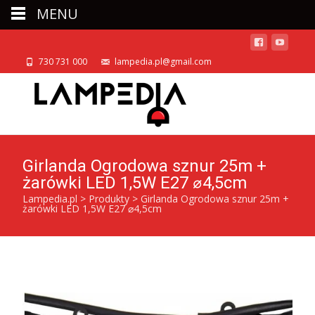
MENU
730 731 000
lampedia.pl@gmail.com
Girlanda Ogrodowa sznur 25m +
żarówki LED 1,5W E27 ⌀4,5cm
Lampedia.pl
>
Produkty
>
Girlanda Ogrodowa sznur 25m +
żarówki LED 1,5W E27 ⌀4,5cm