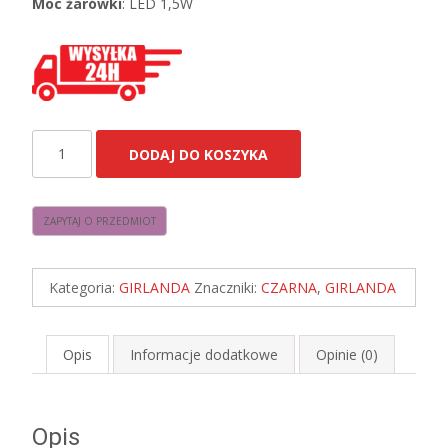
Moc żarówki
: LED 1,5W
ilość
DODAJ DO KOSZYKA
Girlanda
Ogrodowa
sznur
25m
+
Kategoria:
GIRLANDA
Znaczniki:
CZARNA
,
GIRLANDA
żarówki
LED
1,5W
Opis
Informacje dodatkowe
Opinie (0)
E27
⌀4,5cm
Opis