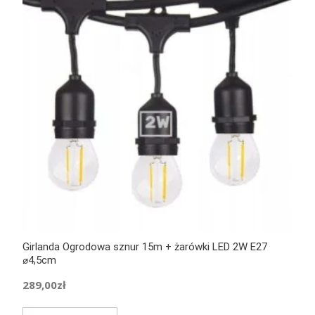
Girlanda Ogrodowa sznur 15m + żarówki LED 2W E27
⌀4,5cm
289,00
zł