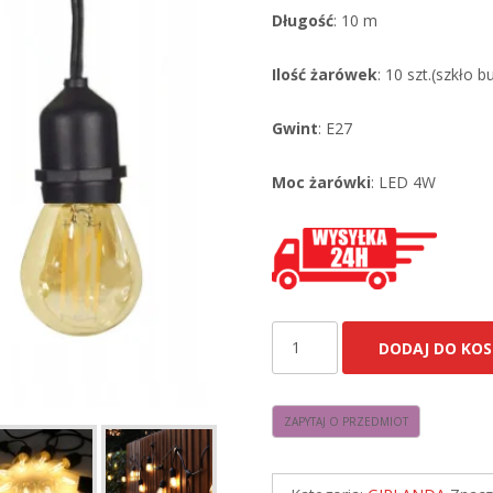
Długość
: 10 m
Ilość żarówek
: 10 szt.(szkło
Gwint
: E27
Moc żarówki
: LED 4W
ilość
DODAJ DO KOS
Girlanda
Ogrodowa
10m
LED
4W