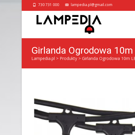
730 731 000
lampedia.pl@gmail.com
Girlanda Ogrodowa 10
Lampedia.pl
>
Produkty
>
Girlanda Ogrodowa 10m 