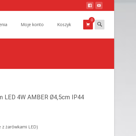
0
Szukam
nia
Moje konto
Koszyk
0m LED 4W AMBER Ø4,5cm IP44
e z żarówkami LED)