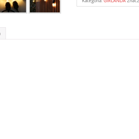
Kategoria:
GIRLANDA
Znacz
AMBER
Ø4,5cm
IP44
)