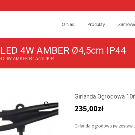
Przejdź
do
O Nas
Produkty
Zamówie
treści
m LED 4W AMBER Ø4,5cm IP44
LED 4W AMBER Ø4,5cm IP44
Girlanda Ogrodowa 1
235,00
zł
Girlanda ogrodowa (w zestawi