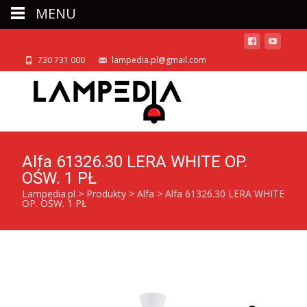
MENU
730 731 000
lampedia.pl@gmail.com
Alfa 61326.30 LERA WHITE OP.
OŚW. 1 PŁ
Lampedia.pl
>
Produkty
>
Alfa
>
Alfa 61326.30 LERA WHITE
OP. OŚW. 1 PŁ