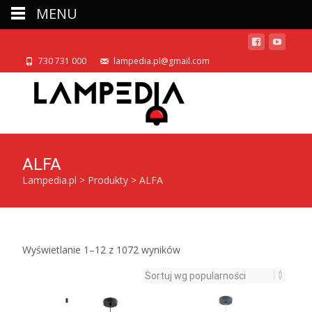
MENU
730 731 000
lampedia.pl@gmail.com
ALFA
Lampedia.pl
>
Produkty
>
ALFA
Posortowane
Wyświetlanie 1–12 z 1072 wyników
według
popularności