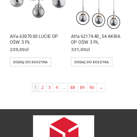
Alfa 63070.00 LUCIE OP.
Alfa 62174.40_54 AKIRA
OŚW. 3 PŁ
OP. OŚW. 3 PŁ
239,00
zł
331,00
zł
DODAJ DO KOSZYKA
DODAJ DO KOSZYKA
1
2
3
4
…
88
89
90
→