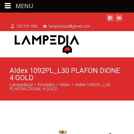
MENU
730 731 000
lampedia.pl@gmail.com
Aldex 1092PL_L30 PLAFON DIONE
4 GOLD
Lampedia.pl
>
Produkty
>
Aldex
>
Aldex 1092PL_L30
PLAFON DIONE 4 GOLD