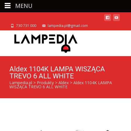
MENU
730 731 000
lampedia.pl@gmail.com
Aldex 1104K LAMPA WISZĄCA
TREVO 6 ALL WHITE
Lampedia.pl
>
Produkty
>
Aldex
>
Aldex 1104K LAMPA
WISZĄCA TREVO 6 ALL WHITE