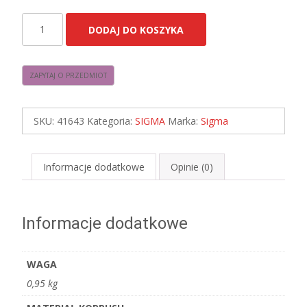
ilość
DODAJ DO KOSZYKA
Sigma
41643
BAR
1
M
SKU:
41643
Kategoria:
SIGMA
Marka:
Sigma
zwis
czarny/złoty
82
Informacje dodatkowe
Opinie (0)
cm
Informacje dodatkowe
WAGA
0,95 kg