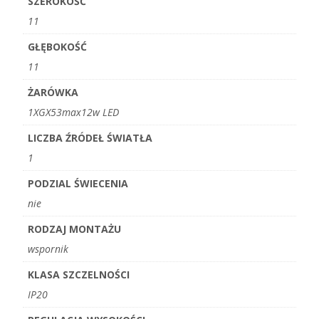
SZEROKOŚĆ
11
GŁĘBOKOŚĆ
11
ŻARÓWKA
1XGX53max12w LED
LICZBA ŹRÓDEŁ ŚWIATŁA
1
PODZIAL ŚWIECENIA
nie
RODZAJ MONTAŻU
wspornik
KLASA SZCZELNOŚCI
IP20