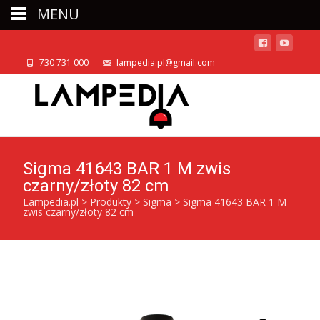
MENU
730 731 000
lampedia.pl@gmail.com
Sigma 41643 BAR 1 M zwis
czarny/złoty 82 cm
Lampedia.pl
>
Produkty
>
Sigma
>
Sigma 41643 BAR 1 M
zwis czarny/złoty 82 cm