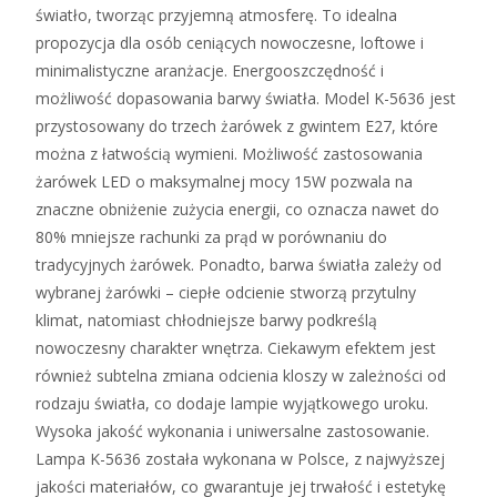
światło, tworząc przyjemną atmosferę. To idealna
propozycja dla osób ceniących nowoczesne, loftowe i
minimalistyczne aranżacje. Energooszczędność i
możliwość dopasowania barwy światła. Model K-5636 jest
przystosowany do trzech żarówek z gwintem E27, które
można z łatwością wymieni. Możliwość zastosowania
żarówek LED o maksymalnej mocy 15W pozwala na
znaczne obniżenie zużycia energii, co oznacza nawet do
80% mniejsze rachunki za prąd w porównaniu do
tradycyjnych żarówek. Ponadto, barwa światła zależy od
wybranej żarówki – ciepłe odcienie stworzą przytulny
klimat, natomiast chłodniejsze barwy podkreślą
nowoczesny charakter wnętrza. Ciekawym efektem jest
również subtelna zmiana odcienia kloszy w zależności od
rodzaju światła, co dodaje lampie wyjątkowego uroku.
Wysoka jakość wykonania i uniwersalne zastosowanie.
Lampa K-5636 została wykonana w Polsce, z najwyższej
jakości materiałów, co gwarantuje jej trwałość i estetykę