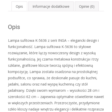
INGA
Opis
Informacje dodatkowe
Opinie (0)
Opis
Lampa sufitowa K-5636 z serii INGA – elegancki design i
funkcjonalność. Lampa sufitowa K-5636 to stylowe
rozwiązanie, które łączy nowoczesny design z wysoką
funkcjonalnością. Jej czarna metalowa konstrukcja i trzy
szklane, grafitowe klosze tworzą spójną i efektowną
kompozycję. Lampa została osadzona na prostokątnej
podsufitce, co sprawia, że doskonale pasuje do kuchni,
jadalni, salonu oraz nad wyspę kuchenną czy stół
jadalniany. Dzięki swoim wymiarom – wysokości 28 cm i
szerokości 62 cm – zapewnia optymalne oświetlenie nawet
w większych przestrzeniach. Przezroczyste, przydymione
szkło kloszy nadaje wnętrzu elegancji i delikatnie rozprasza