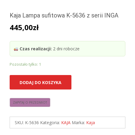
Kaja Lampa sufitowa K-5636 z serii INGA
445,00
zł
Czas realizacji:
2 dni robocze
Pozostało tylko: 1
ilość
DODAJ DO KOSZYKA
Kaja
Lampa
sufitowa
K-
5636
SKU:
K-5636
Kategoria:
KAJA
Marka:
Kaja
z
serii