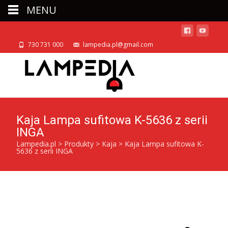
MENU
730 731 000
lampedia.pl@gmail.com
Kaja Lampa sufitowa K-5636 z serii
INGA
Lampedia.pl
>
Produkty
>
Kaja
>
Kaja Lampa sufitowa K-
5636 z serii INGA