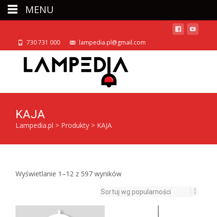
MENU
730 731 000
lampedia.pl@gmail.com
KAJA
Lampedia.pl
>
Produkty
>
KAJA
Posortowane
Wyświetlanie 1–12 z 597 wyników
według
popularności