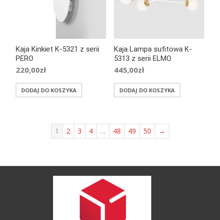
Kaja Kinkiet K-5321 z serii
Kaja Lampa sufitowa K-
PERO
5313 z serii ELMO
220,00
zł
445,00
zł
DODAJ DO KOSZYKA
DODAJ DO KOSZYKA
1
2
3
4
…
48
49
50
→