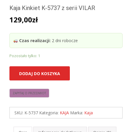
Kaja Kinkiet K-5737 z serii VILAR
129,00
zł
Czas realizacji:
2 dni robocze
Pozostało tylko: 1
ilość
DODAJ DO KOSZYKA
Kaja
Kinkiet
K-
5737
z
SKU:
K-5737
Kategoria:
KAJA
Marka:
Kaja
serii
VILAR