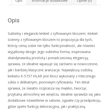
Opis
Informacje dodatkowe
Opinie (0)
Opis
Subtelny i elegancki kinkiet z ryflowanym kloszem. Kinkiet
ścienny z ryflowanym kloszem to propozycja dla tych,
którzy cenią sobie nie tylko funkcjonalność, ale również
wyjątkowy design. Jego subtelna forma, inspirowana
skandynawską prostotą i ponadczasową elegancją,
sprawia, że idealnie wpasuje się zarówno w nowoczesne,
jak i bardziej klasyczne aranżacje. Największą ozdobą
kinkietu K-5737 VILAR jest klosz wykonany z mlecznego
szkła o delikatnym, pionowym ryflowaniu. Ten detal
sprawia, że światło rozprasza się miękko, tworząc
przytulną atmosferę we wnętrzu. Idealnie sprawdzi się jako
dodatkowe oświetlenie w salonie, sypialni czy przedpokoju,
gdzie spełni funkcję dekoracyjna, jak i praktyczną.