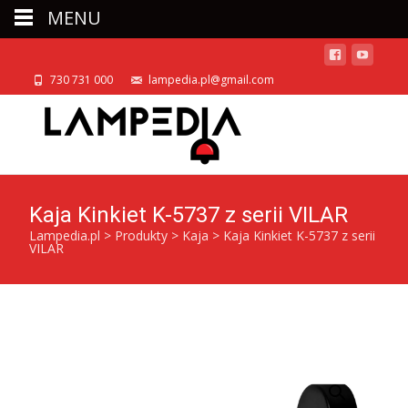
MENU
730 731 000
lampedia.pl@gmail.com
Kaja Kinkiet K-5737 z serii VILAR
Lampedia.pl
>
Produkty
>
Kaja
>
Kaja Kinkiet K-5737 z serii
VILAR