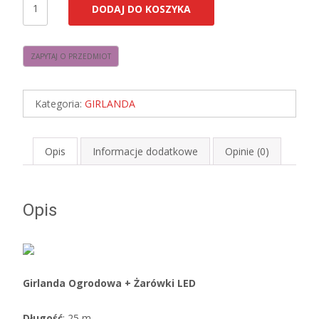
DODAJ DO KOSZYKA
Girlanda
Ogrodowa
25m+LED
4W
ST64
Kategoria:
GIRLANDA
AMBER
E27
⌀6,4cm
Opis
Informacje dodatkowe
Opinie (0)
Opis
Girlanda Ogrodowa + Żarówki LED
Długość
: 25 m