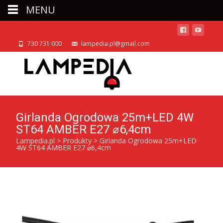
MENU
730 731 000
lampedia.pl@gmail.com
Girlanda Ogrodowa 25m+LED 4W
ST64 AMBER E27 ⌀6,4cm
Lampedia.pl
>
Produkty
>
Girlanda Ogrodowa 25m+LED
4W ST64 AMBER E27 ⌀6,4cm