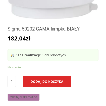
Sigma 50202 GAMA lampka BIAŁY
182,04
zł
Czas realizacji:
6 dni roboczych
Na stanie
ilość
DODAJ DO KOSZYKA
Sigma
50202
GAMA
lampka