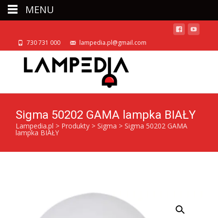
MENU
730 731 000
lampedia.pl@gmail.com
Sigma 50202 GAMA lampka BIAŁY
Lampedia.pl
>
Produkty
>
Sigma
>
Sigma 50202 GAMA
lampka BIAŁY