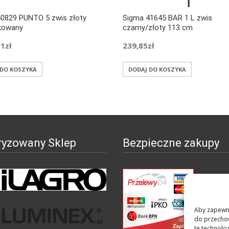
0829 PUNTO 5 zwis złoty
Sigma 41645 BAR 1 L zwis
kowany
czarny/złoty 113 cm
51
zł
239,85
zł
 DO KOSZYKA
DODAJ DO KOSZYKA
ryzowany Sklep
Bezpieczne zakupy
Aby zapewnić
do przechow
te technolo