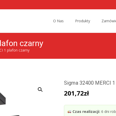
Przejdź
do
O Nas
Produkty
Zamówie
treści
afon czarny
I 1 plafon czarny
Sigma 32400 MERCI 1 
201,72
zł
Czas realizacji:
6 dni ro