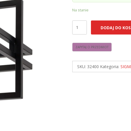
Na stanie
ilość
DODAJ DO KOS
Sigma
32400
MERCI
1
plafon
SKU:
32400
Kategoria:
SIGM
czarny