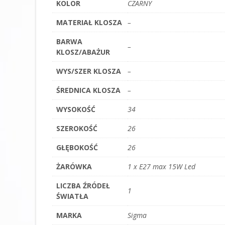
KOLOR
CZARNY
MATERIAŁ KLOSZA
–
BARWA
–
KLOSZ/ABAŻUR
WYS/SZER KLOSZA
–
ŚREDNICA KLOSZA
–
WYSOKOŚĆ
34
SZEROKOŚĆ
26
GŁĘBOKOŚĆ
26
ŻARÓWKA
1 x E27 max 15W Led
LICZBA ŹRÓDEŁ
1
ŚWIATŁA
MARKA
Sigma