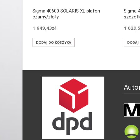
Sigma 40600 SOLARIS XL plafon
Sigma 4
czarny/złoty
szczot
1 649,43
zł
1 029,
DODAJ DO KOSZYKA
DODAJ
Auto