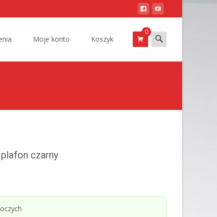
0
Szukam
nia
Moje konto
Koszyk
plafon czarny
boczych