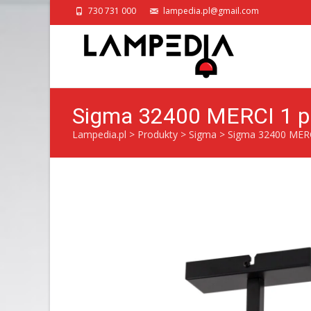
730 731 000
lampedia.pl@gmail.com
Sigma 32400 MERCI 1 pl
Lampedia.pl
>
Produkty
>
Sigma
>
Sigma 32400 MERC