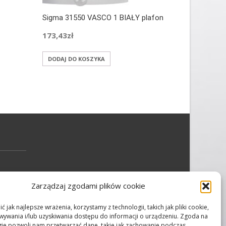
Sigma 31550 VASCO 1 BIAŁY plafon
Sigma 415
szałwia
173,43
zł
132,84
zł
DODAJ DO KOSZYKA
DODAJ DO
Zarządzaj zgodami plików cookie
 jak najlepsze wrażenia, korzystamy z technologii, takich jak pliki cookie,
ywania i/lub uzyskiwania dostępu do informacji o urządzeniu. Zgoda na
gie pozwoli nam przetwarzać dane, takie jak zachowanie podczas