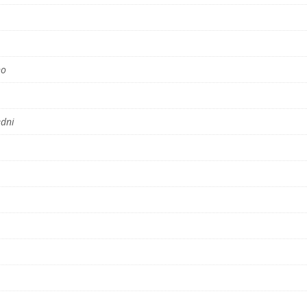
no
dni