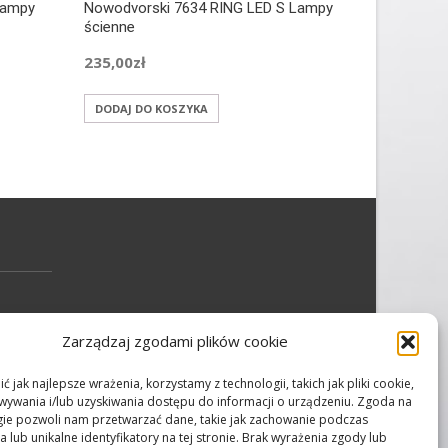
Lampy
Nowodvorski 7634 RING LED S Lampy
Nowodvors
ścienne
sufitowe
235,00
zł
179,00
zł
DODAJ DO KOSZYKA
DODAJ DO
Zarządzaj zgodami plików cookie
 jak najlepsze wrażenia, korzystamy z technologii, takich jak pliki cookie,
ywania i/lub uzyskiwania dostępu do informacji o urządzeniu. Zgoda na
gie pozwoli nam przetwarzać dane, takie jak zachowanie podczas
 lub unikalne identyfikatory na tej stronie. Brak wyrażenia zgody lub