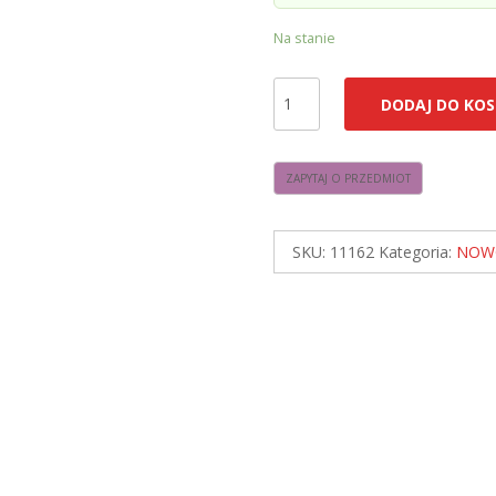
Na stanie
ilość
DODAJ DO KOS
Nowodvorski
11162
PUKET
L
Lampy
SKU:
11162
Kategoria:
NOW
sufitowe