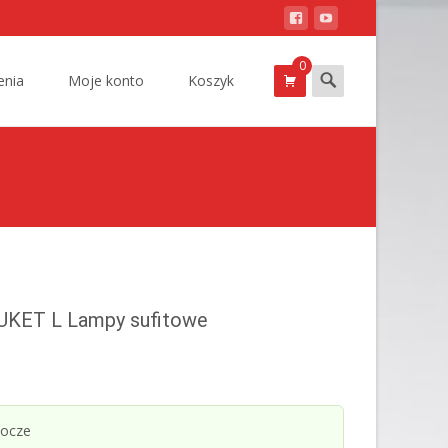
0
Szukam
nia
Moje konto
Koszyk
UKET L Lampy sufitowe
bocze