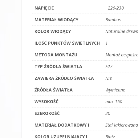
NAPIĘCIE
~220-230
MATERIAŁ WIODĄCY
Bambus
KOLOR WIODĄCY
Naturalne drew
ILOŚĆ PUNKTÓW ŚWIETLNYCH
1
METODA MONTAŻU
Montaż bezpośre
TYP ŹRÓDŁA ŚWIATŁA
E27
ZAWIERA ŹRÓDŁO ŚWIATŁA
Nie
ŹRÓDŁA ŚWIATŁA
Wymienne
WYSOKOŚĆ
max 160
SZEROKOŚĆ
30
MATERIAŁ DODATKOWY I
Stal lakierowana
KOLOR UZUPEŁNIAJĄCY I
Biały