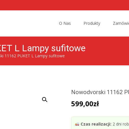
Przejdź
do
O Nas
Produkty
Zamówie
treści
ET L Lampy sufitowe
ki 11162 PUKET L Lampy sufitowe
Nowodvorski 11162 P
599,00
zł
Czas realizacji:
2 dni ro