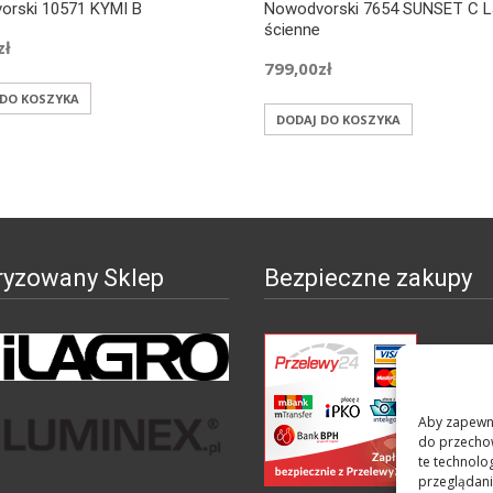
orski 10571 KYMI B
Nowodvorski 7654 SUNSET C 
ścienne
zł
799,00
zł
 DO KOSZYKA
DODAJ DO KOSZYKA
ryzowany Sklep
Bezpieczne zakupy
Aby zapewnić
do przechow
te technolo
przeglądania