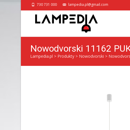
730 731 000
lampedia.pl@gmail.com
Nowodvorski 11162 PUK
Lampedia.pl
>
Produkty
>
Nowodvorski
>
Nowodvors