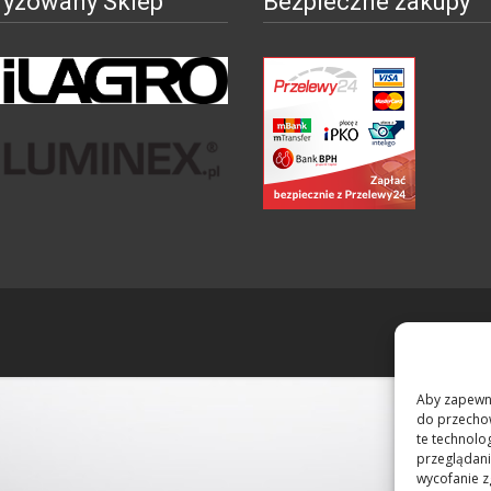
ryzowany Sklep
Bezpieczne zakupy
Aby zapewnić
do przechow
te technolo
przeglądania
wycofanie z