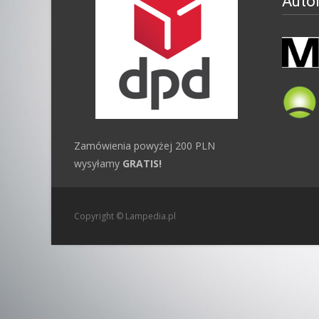
Auto
Zamówienia powyżej 200 PLN
wysyłamy
GRATIS!
Copyright © Lampedia.pl