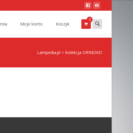
0
Szukam
nia
Moje konto
Koszyk
Lampedia.pl
>
Kolekcja ORINOKO