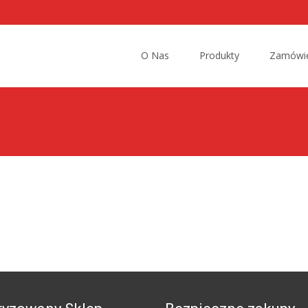
Przejdź
do
O Nas
Produkty
Zamówie
treści