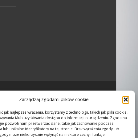
Powered by WordPress
, Theme
i-craft
by TemplatesNext.
Zarządzaj zgodami plików cookie
 jak najlepsze wrażenia, korzystamy z technologii, takich jak pliki cookie,
ywania i/lub uzyskiwania dostępu do informacji o urządzeniu. Zgoda na
gie pozwoli nam przetwarzać dane, takie jak zachowanie podczas
 lub unikalne identyfikatory na tej stronie. Brak wyrażenia zgody lub
gody może niekorzystnie wpłynąć na niektóre cechy i funkcje.