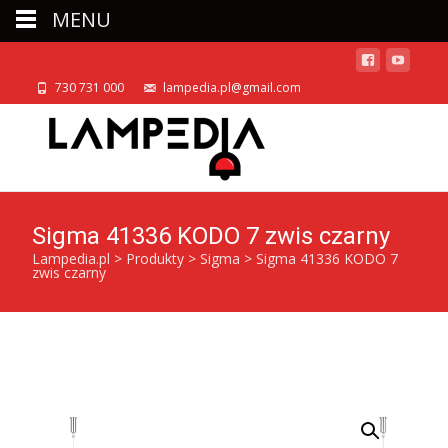
MENU
730 731 000
lampedia.pl@gmail.com
Sigma 41336 KODO 7 zwis czarny
Lampedia.pl
>
Produkty
>
Sigma
>
Sigma 41336 KODO 7
zwis czarny