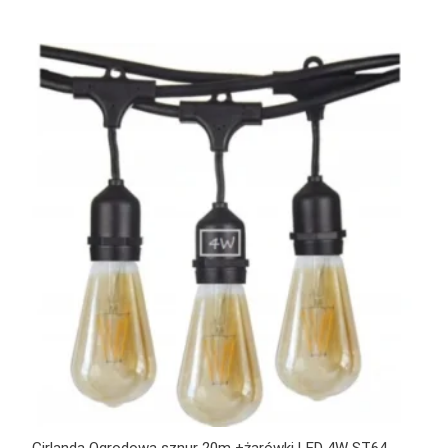
Girlanda Ogrodowa sznur 20m +żarówki LED 4W ST64