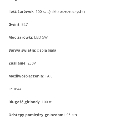
Ilość żarówek
: 100 szt.(szkło przezroczyste)
Gwint
: E27
Moc żarówki
: LED 5W
Barwa światła
: ciepła biała
Zasilanie
: 230V
Możliwość
łączenia
: TAK
IP
: IP44
Długość girlandy
: 100 m
Odstępy pomiędzy gniazdami
: 95 cm