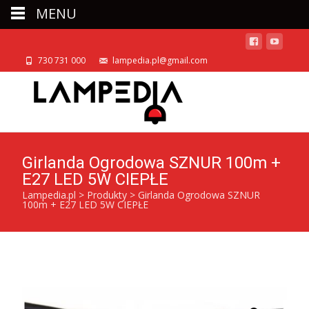
MENU
730 731 000
lampedia.pl@gmail.com
Girlanda Ogrodowa SZNUR 100m +
E27 LED 5W CIEPŁE
Lampedia.pl
>
Produkty
>
Girlanda Ogrodowa SZNUR
100m + E27 LED 5W CIEPŁE