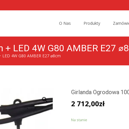
Przejdź
do
O Nas
Produkty
Zamówie
treści
0m + LED 4W G80 AMBER E27 ⌀
 + LED 4W G80 AMBER E27 ⌀8cm
Girlanda Ogrodowa 1
2 712,00
zł
Na stanie