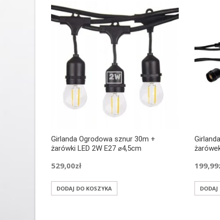
Girlanda Ogrodowa sznur 30m +
Girland
żarówki LED 2W E27 ⌀4,5cm
żarówe
529,00
zł
199,99
DODAJ DO KOSZYKA
DODAJ