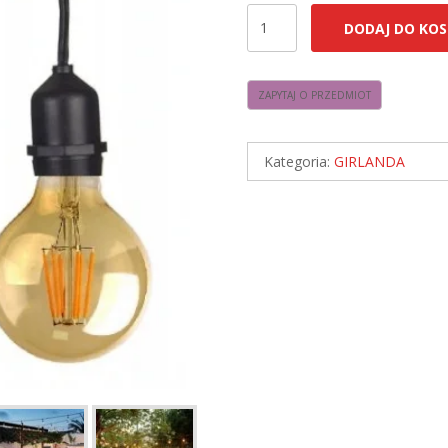
ilość
DODAJ DO KOS
Girlanda
Ogrodowa
100m
+
LED
Kategoria:
GIRLANDA
4W
G80
AMBER
E27
⌀8cm