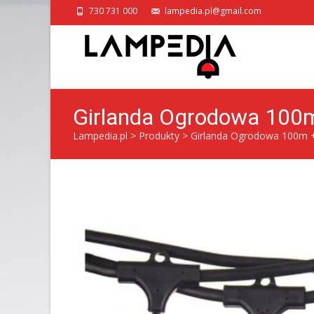
730 731 000
lampedia.pl@gmail.com
Girlanda Ogrodowa 10
Lampedia.pl
>
Produkty
>
Girlanda Ogrodowa 100m