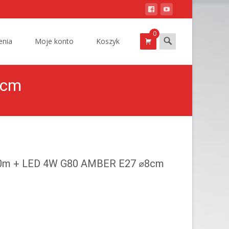
0
Szukam
nia
Moje konto
Koszyk
8cm
00m + LED 4W G80 AMBER E27 ⌀8cm