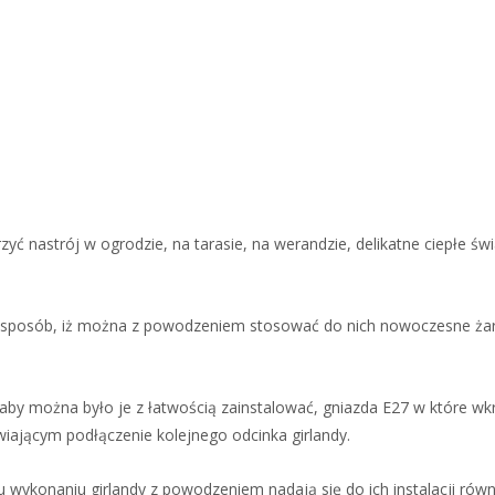
yć nastrój w ogrodzie, na tarasie, na werandzie, delikatne ciepłe świ
ki sposób, iż można z powodzeniem stosować do nich nowoczesne żar
, aby można było je z łatwością zainstalować, gniazda E27 w które w
iającym podłączenie kolejnego odcinka girlandy.
mu wykonaniu girlandy z powodzeniem nadają się do ich instalacji rów