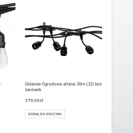
+
Girlanda Ogrodowa altana 30m LED bez
Girlanda O
żarówek
+żarówki 
379,00
zł
246,00
zł
DODAJ DO KOSZYKA
DODAJ DO