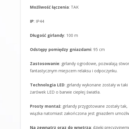
Możliwość
łączenia
: TAK
IP
: IP44
Długość girlandy
: 100 m
Odstępy pomiędzy gniazdami
: 95 cm
Zastosowanie
: girlandy ogrodowe, pozwalają stworz
fantastycznym miejscem relaksu i odpoczynku.
Technologia LED
: girlandy wykonane zostały w ta
żarówek LED o barwie ciepłej światła.
Prosty montaż
: girlandy przygotowane zostały tak
wiązka natomiast zakończona jest gniazdem umożliw
Na zewnątrz oraz do wnętrza
: dzięki precyzyjne