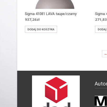
Sigma 41081 LAVA taupe/czarny
Sigma 4
937,26
zł
271,83
DODAJ DO KOSZYKA
DODAJ
Auto