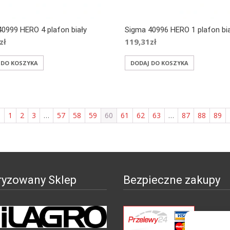
0999 HERO 4 plafon biały
Sigma 40996 HERO 1 plafon bi
zł
119,31
zł
 DO KOSZYKA
DODAJ DO KOSZYKA
←
1
2
3
…
57
58
59
60
61
62
63
…
87
88
89
ryzowany Sklep
Bezpieczne zakupy