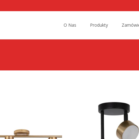
Przejdź
do
O Nas
Produkty
Zamówie
treści