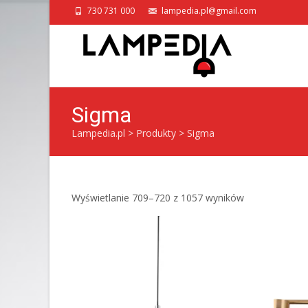
730 731 000
lampedia.pl@gmail.com
Sigma
Lampedia.pl
>
Produkty
>
Sigma
Posortowane
Wyświetlanie 709–720 z 1057 wyników
według
popularności