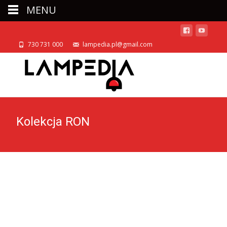
MENU
730 731 000
lampedia.pl@gmail.com
Kolekcja RON