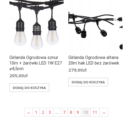
Girlanda Ogrodowa sznur
Girlanda Ogrodowa altana
10m + żarówki LED 1W E27
20m hak LED bez żarówek
⌀4,5cm
279,00
zł
205,00
zł
DODAJ DO KOSZYKA
DODAJ DO KOSZYKA
←
1
2
3
…
7
8
9
10
11
→