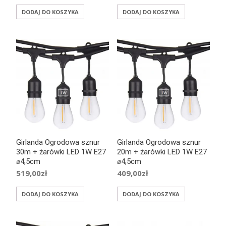
DODAJ DO KOSZYKA
DODAJ DO KOSZYKA
Girlanda Ogrodowa sznur
Girlanda Ogrodowa sznur
30m + żarówki LED 1W E27
20m + żarówki LED 1W E27
⌀4,5cm
⌀4,5cm
519,00
zł
409,00
zł
DODAJ DO KOSZYKA
DODAJ DO KOSZYKA