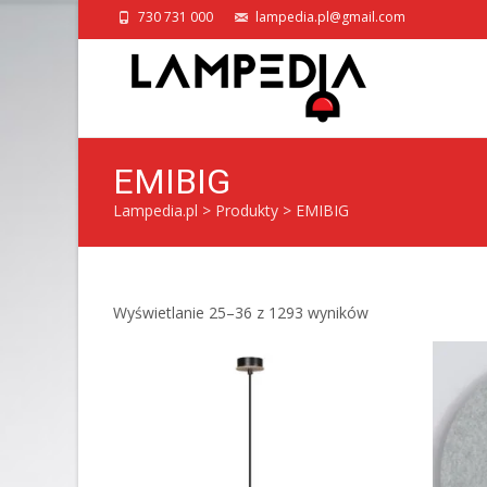
730 731 000
lampedia.pl@gmail.com
EMIBIG
Lampedia.pl
>
Produkty
>
EMIBIG
Posortowane
Wyświetlanie 25–36 z 1293 wyników
według
popularności