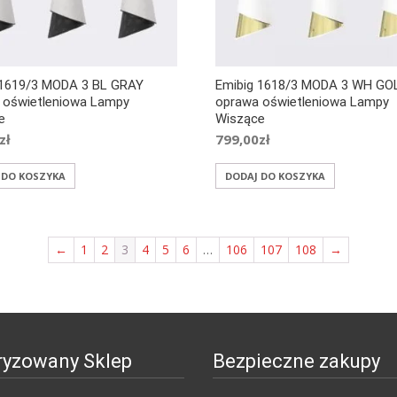
 1619/3 MODA 3 BL GRAY
Emibig 1618/3 MODA 3 WH GO
 oświetleniowa Lampy
oprawa oświetleniowa Lampy
e
Wiszące
zł
799,00
zł
 DO KOSZYKA
DODAJ DO KOSZYKA
←
1
2
3
4
5
6
…
106
107
108
→
ryzowany Sklep
Bezpieczne zakupy