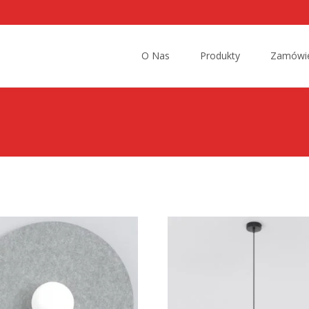
Przejdź
do
O Nas
Produkty
Zamówie
treści